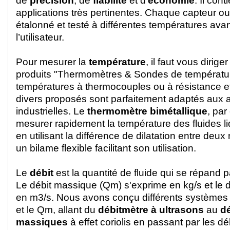
de
précision
, de
fiabilité
et d'
économie
. Il cont
applications très pertinentes. Chaque capteur ou
étalonné et testé à différentes températures avan
l’utilisateur.
Pour mesurer la
température
, il faut vous dirige
produits "Thermomètres & Sondes de températu
températures à thermocouples ou à résistance e
divers proposés sont parfaitement adaptés aux a
industrielles. Le
thermomètre bimétallique
, pa
mesurer rapidement la température des fluides l
en utilisant la différence de dilatation entre deu
un bilame flexible facilitant son utilisation.
Le
débit
est la quantité de fluide qui se répand 
Le débit massique (Qm) s'exprime en kg/s et le 
en m3/s. Nous avons conçu différents systèmes
et le Qm, allant du
débitmètre à ultrasons
au
d
massiques
à effet coriolis en passant par les d